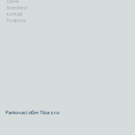
Ceník
Standard
Kontakt
Podpora
Parkovací dům Tiba s.r.o.
Talichův Beroun
Dlouhodobé a VIP parkování
Podmínky užívání a Provozní řád
FAQ - Nejčastější dotazy
Prohlášení o přístupnosti
Cookies
Kontakt
Parkovací dům Tiba s.r.o.
Pod Kesnerkou 2553/40, 150 00
Praha 5
IČ: 19686412