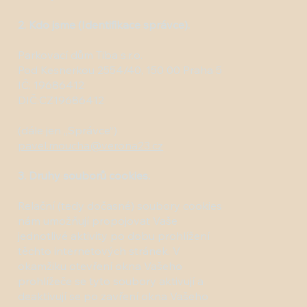
2. Kdo jsme (Identifikace správce).
Parkovací dům Tiba s.r.o.
Pod Kesnerkou 2554/40, 150 00 Praha 5
IČ: 19686412
DIČ:CZ19686412
(dále jen „Správce“)
pavel.moucha@verona23.cz
3. Druhy souborů cookies.
Relační (tedy dočasné) soubory cookies
nám umožňují propojovat Vaše
jednotlivé aktivity po dobu prohlížení
těchto internetových stránek. V
okamžiku otevření okna Vašeho
prohlížeče se tyto soubory aktivují a
deaktivují se po zavření okna Vašeho