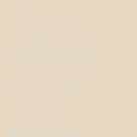
Prohlížeč je nástrojem zprostředkování
souhlasu.
5. Účel použití souborů cookies.
K personalizaci obsahu a reklam,
poskytování funkcí sociálních médií a
analýze naší návštěvnosti využíváme
soubory cookies. Informace o tom, jak
náš web používáte, sdílíme se svými
partnery působícími v oblasti sociálních
médií, inzerce a analýz. Používáním
internetových stránek vyjadřujete
souhlas propojením následujících služeb:
Vydavatel: Google Analytics
(_ga,_gid,_gac_.*)
Typ: Analytical, Tracking
Trvanlivost: persistent 90 dní
Popis: Používá se na rozlišení
jednotlivých uživatelů. Cookie je