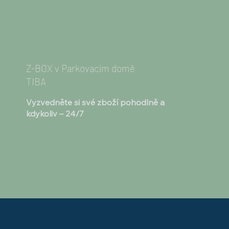
Z-BOX v Parkovacím domě
TIBA
Vyzvedněte si své zboží pohodlně a
kdykoliv – 24/7