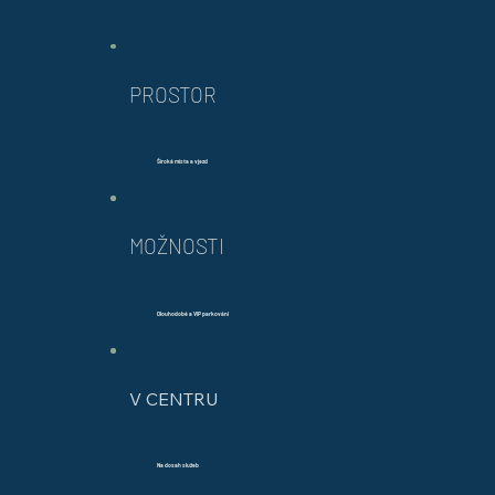
PROSTOR
Široká místa a vjezd
MOŽNOSTI
Dlouhodobé a VIP parkování
V CENTRU
Na dosah služeb