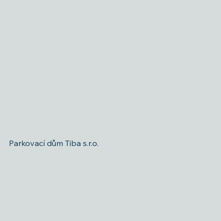
Parkovací dům Tiba s.r.o.
Talichův Beroun
Dlouhodobé a VIP parkování
Podmínky užívání a Provozní řád
FAQ - Nejčastější dotazy
Prohlášení o přístupnosti
Cookies
Kontakt
Parkovací dům Tiba s.r.o.
Pod Kesnerkou 2553/40, 150 00
Praha 5
IČ: 19686412
DIČ:CZ19686412
Telefon:
+420 727 828 686
E-mail:
info@parkovacidumtiba.cz